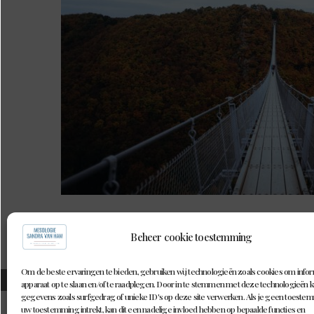
Beheer cookie toestemming
Om de beste ervaringen te bieden, gebruiken wij technologieën zoals cookies om infor
©MESOLOGIE SANDRA VAN HAM l
apparaat op te slaan en/of te raadplegen. Door in te stemmen met deze technologieën 
gegevens zoals surfgedrag of unieke ID's op deze site verwerken. Als je geen toestem
uw toestemming intrekt, kan dit een nadelige invloed hebben op bepaalde functies en