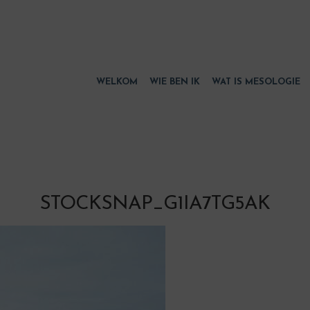
WELKOM
WIE BEN IK
WAT IS MESOLOGIE
STOCKSNAP_G1IA7TG5AK