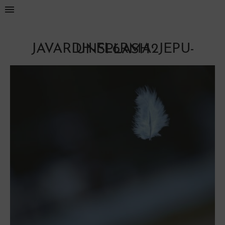
JAVARDH-FL6RMA2JEPU-UNSPLASH