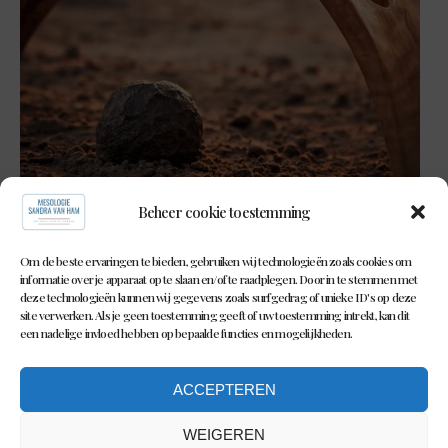
Beheer cookie toestemming
Om de beste ervaringen te bieden, gebruiken wij technologieën zoals cookies om
informatie over je apparaat op te slaan en/of te raadplegen. Door in te stemmen met
deze technologieën kunnen wij gegevens zoals surfgedrag of unieke ID's op deze
site verwerken. Als je geen toestemming geeft of uw toestemming intrekt, kan dit
een nadelige invloed hebben op bepaalde functies en mogelijkheden.
SHARE
ACCEPTEREN
©MESOLOGIE SANDRA VAN HAM l
PRIVACYVERKLARING l KLACHT- EN
WEIGEREN