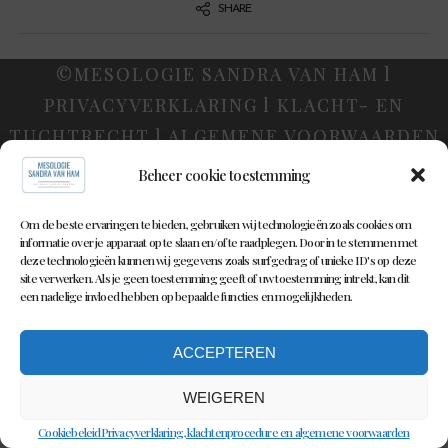
SHARE
©MESOLOGIE SANDRA VAN HAM l
PRIVACYVERKLARING l KLACHT- EN
TUCHTRECHT l ALGEMENE VOORWAARDEN
Beheer cookie toestemming
Om de beste ervaringen te bieden, gebruiken wij technologieën zoals cookies om
informatie over je apparaat op te slaan en/of te raadplegen. Door in te stemmen met
deze technologieën kunnen wij gegevens zoals surfgedrag of unieke ID's op deze
site verwerken. Als je geen toestemming geeft of uw toestemming intrekt, kan dit
een nadelige invloed hebben op bepaalde functies en mogelijkheden.
ACCEPTEREN
WEIGEREN
Cookiebeleid
Privacyverklaring, klachtenprocedure en algemene voorwaarden