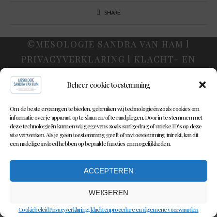
SHARE
©MESOLOGIE SANDRA VAN HAM l
PRIVACYVERKLARING l KLACHT- EN
TUCHTRECHT l ALGEMENE VOORWAARDEN
Beheer cookie toestemming
Om de beste ervaringen te bieden, gebruiken wij technologieën zoals cookies om
informatie over je apparaat op te slaan en/of te raadplegen. Door in te stemmen met
deze technologieën kunnen wij gegevens zoals surfgedrag of unieke ID's op deze
site verwerken. Als je geen toestemming geeft of uw toestemming intrekt, kan dit
een nadelige invloed hebben op bepaalde functies en mogelijkheden.
ACCEPTEREN
WEIGEREN
Cookiebeleid
Privacyverklaring, klachtenprocedure en algemene voorwaarden