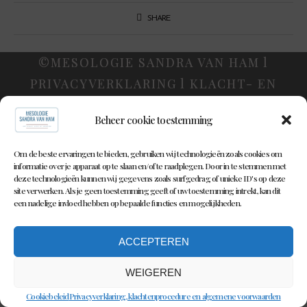
SHARE
©MESOLOGIE SANDRA VAN HAM l
PRIVACYVERKLARING l KLACHT- EN
TUCHTRECHT l ALGEMENE VOORWAARDEN
Beheer cookie toestemming
Om de beste ervaringen te bieden, gebruiken wij technologieën zoals cookies om
informatie over je apparaat op te slaan en/of te raadplegen. Door in te stemmen met
deze technologieën kunnen wij gegevens zoals surfgedrag of unieke ID's op deze
site verwerken. Als je geen toestemming geeft of uw toestemming intrekt, kan dit
een nadelige invloed hebben op bepaalde functies en mogelijkheden.
ACCEPTEREN
WEIGEREN
Cookiebeleid
Privacyverklaring, klachtenprocedure en algemene voorwaarden